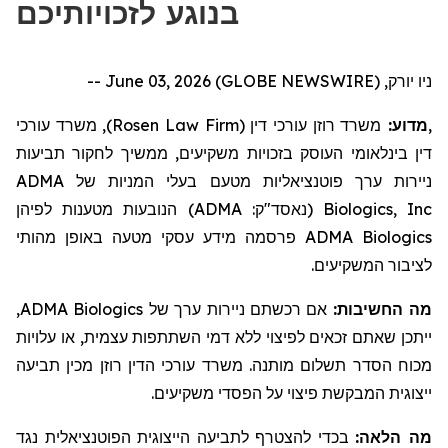
בנוגע לזכויותיכם
ניו יורק, June 03, 2026 (GLOBE NEWSWIRE) --
, משרד עורכי
)
Rosen Law Firm
משרד רוזן עורכי דין (
מדוע:
,
דין בינלאומי העוסק בזכויות משקיעים,
ממשיך לחקור
תביעות
ADMA
בעלי המניות של
ניירות ערך פוטנציאליות מטעם
הנובעות מטענות לפיהן
)
ADMA
(נאסד"ק:
Biologics, Inc
מידע עסקי מטעה באופן מהותי
פרסמה
ADMA Biologics
לציבור המשקיעים.
,
ADMA Biologics
אם רכשתם ניירות ערך של
מה החשיבות:
ייתכן שאתם זכאים לפיצוי ללא דמי השתתפות עצמית, או עלויות
מכוח הסדר תשלום מותנה. משרד עורכי הדין רוזן מכין תביעה
ייצוגית המבקשת פיצוי על הפסדי משקיעים.
מה הלאה:
בכדי להצטרף לתביעה הייצוגית הפוטנציאלית נגד