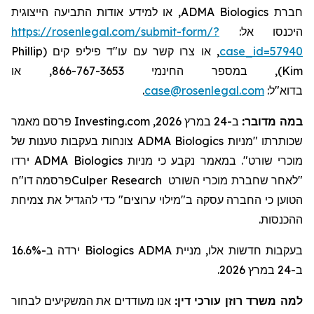
, או למידע אודות התביעה הייצוגית
ADMA Biologics
חברת
https://rosenlegal.com/submit-form/?
היכנסו אל:
Phillip
, או צרו קשר עם עו"ד פיליפ קים (
case_id=57940
), במספר החינמי 866-767-3653, או
Kim
.
case@rosenlegal.com
בדוא"ל:
פרסם מאמר
Investing.com
ב-24 במרץ 2026,
:
במה מדובר
צונחות בעקבות טענות של
ADMA Biologics
שכותרתו "מניות
ירדו
ADMA Biologics
קבע כי מניות
נ
מאמר
ב
מוכרי שורט".
פרסמה דו"ח
Culper Research
מוכרי השורט
"לאחר שחברת
הטוען כי החברה עסקה ב"
מילוי
ערוצים" כדי ל
הגדיל
את צמיחת
ההכנסות.
ירדה ב-16.6%
Biologics
בעקבות חדשות אלו, מניית ADMA
ב-24 במרץ 2026.
למה משרד רוזן עורכי דין:
אנו מעודדים את המשקיעים לבחור