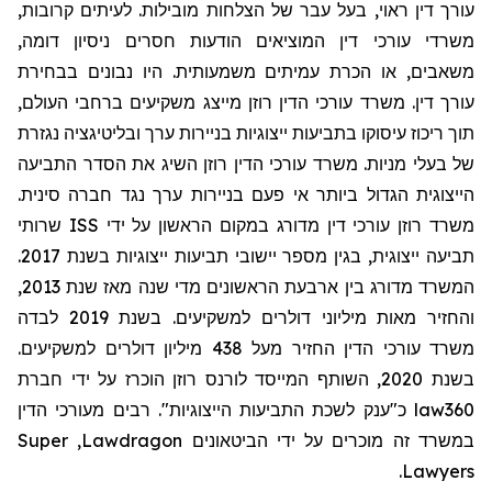
עורך דין ראוי, בעל עבר של הצלחות מובילות. לעיתים קרובות,
משרדי עורכי דין המוציאים הודעות חסרים ניסיון דומה,
משאבים, או הכרת עמיתים משמעותית. היו נבונים בבחירת
עורך דין. משרד עורכי הדין רוזן מייצג משקיעים ברחבי העולם,
תוך ריכוז עיסוקו בתביעות ייצוגיות בניירות ערך ובליטיגציה נגזרת
של בעלי מניות. משרד עורכי הדין רוזן השיג את הסדר התביעה
הייצוגית הגדול ביותר אי פעם בניירות ערך נגד חברה סינית.
שרותי
ISS
משרד רוזן עורכי דין מדורג במקום הראשון על ידי
תביעה ייצוגית, בגין מספר יישובי תביעות ייצוגיות בשנת 2017.
המשרד מדורג בין ארבעת הראשונים מדי שנה מאז שנת 2013,
והחזיר מאות מיליוני דולרים למשקיעים. בשנת 2019 לבדה
משרד עורכי הדין החזיר מעל 438 מיליון דולרים למשקיעים.
בשנת 2020, השותף המייסד לורנס רוזן הוכרז על ידי חברת
מעורכי הדין
כ"ענק לשכת התביעות הייצוגיות". רבים
law360
Super
,
Lawdragon
במשרד זה מוכרים על ידי הביטאונים
.
Lawyers